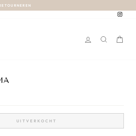
N RETOURNEREN
Instag
MA
UITVERKOCHT