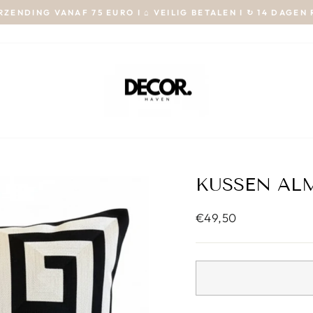
ZENDING VANAF 75 EURO I ⌂ VEILIG BETALEN I ↻ 14 DAGE
KUSSEN AL
€49,50