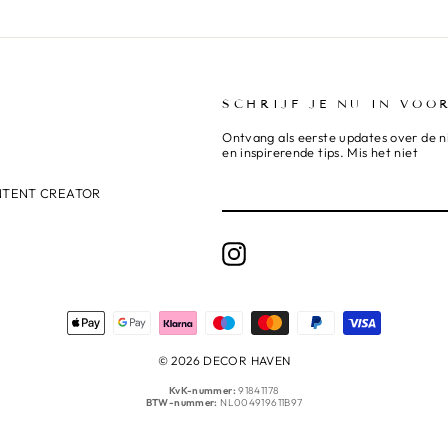
SCHRIJF JE NU IN VOO
Ontvang als eerste updates over de n
en inspirerende tips. Mis het niet
NTENT CREATOR
Instagram
© 2026 DECOR HAVEN
KvK-nummer:
91841178
BTW-nummer:
NL004919611B97