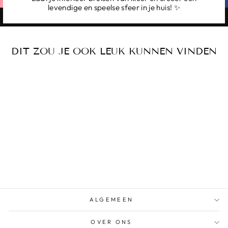
levendige en speelse sfeer in je huis! ✨
DIT ZOU JE OOK LEUK KUNNEN VINDEN
HONI
KAARSENHOUDER
€69,00
ALGEMEEN
OVER ONS